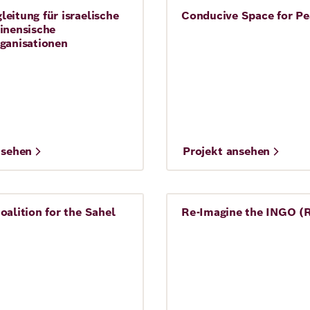
eitung für israelische
Conducive Space for Pe
Frieden
inensische
ganisationen
©
nsehen
Projekt ansehen
ALLMEP
Andrew J
oalition for the Sahel
Re-Imagine the INGO (
Frieden