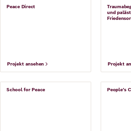
Peace Direct
Traumabegl
Frieden
Frieden
und paläst
Friedensor
©
©
Projekt ansehen
Projekt a
Greg Funnell
School for Peace
People's C
Frieden
Frieden