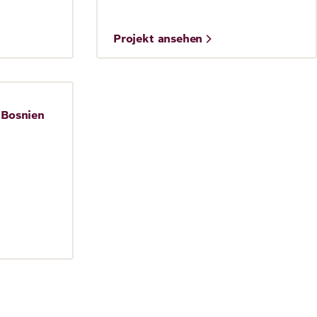
©
Projekt ansehen
udi/Unsplash
EFB
 Bosnien
Step by Step