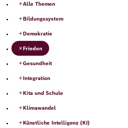
Alle Themen
Demokratie
Jahresbericht
Karriere
Bildungssystem
Frieden
Kontakt
Presse
Demokratie
Klimawandel
Initiativen
und
Frieden
Migration
Einrichtungen
Publikationen
Gesundheit
Ukraine
Veranstaltungen
Integration
Kita und Schule
Robert
Klimawandel
Bosch
Academy
Künstliche Intelligenz (KI)