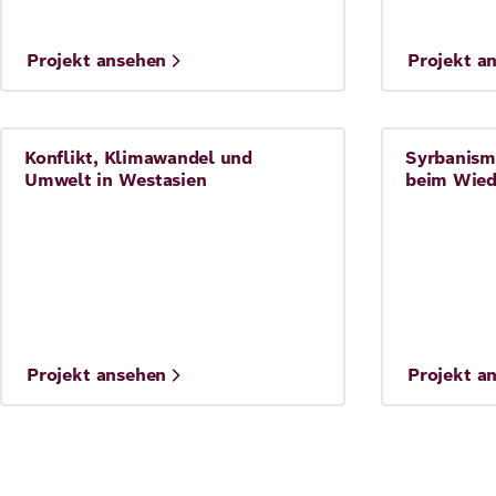
©
©
Projekt ansehen
Projekt a
IMAGO_Yay
Peopl
Konflikt, Klimawandel und
Syrbanism
Frieden
Frieden
Umwelt in Westasien
beim Wied
©
©
Projekt ansehen
Projekt a
Abstract Aerial Art via Getty Images