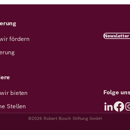
erung
Newsletter
wir fördern
erung
iere
Folge un
wir bieten
ne Stellen
©2026 Robert Bosch Stiftung GmbH