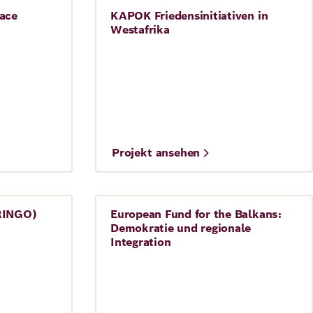
ace
KAPOK Friedensinitiativen in
Frieden
Westafrika
©
Projekt ansehen
ames Benson
123map.de
RINGO)
European Fund for the Balkans:
Frieden
Demokratie und regionale
Integration