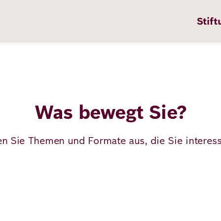
Stift
Was bewegt Sie?
n
ten
n Sie Themen und Formate aus, die Sie interess
pps
te
en