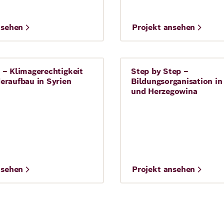
©
nsehen
Projekt ansehen
es Coalition for the Sahel
Aram
 – Klimagerechtigkeit
Step by Step –
Frieden
eraufbau in Syrien
Bildungsorganisation in
und Herzegowina
©
nsehen
Projekt ansehen
Talah Alshami