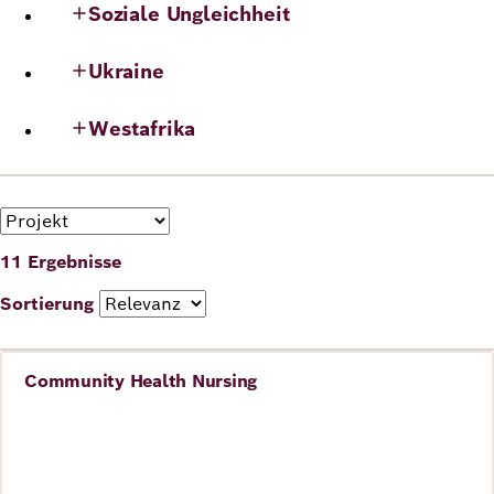
Soziale Ungleichheit
Deutsch
Englisch
Ukraine
Westafrika
Format
11 Ergebnisse
Sortierung
Community Health Nursing
Gesundheit