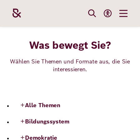
Direkt
zum
Inhalt
Themen
Stiftung
Förderung
Karriere
Was bewegt Sie?
Wählen Sie Themen und Formate aus, die Sie
interessieren.
Unsere
Die Stiftung
Wie wir förder
Bei uns arbei
Stiftung
Themen
Team
Fördergebiete
Benefits
Bildung
Themen
Topics
Robert Bosch
Projekte
Bewerbungsti
Alle Themen
Gesundheit
Werte und
Aktuelle
Stellenangebo
Bildungssystem
Förderung
Resilienz
Haltung
Ausschreibung
Demokratie