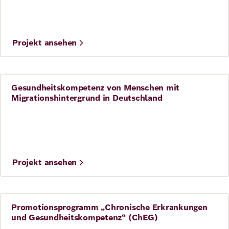
Bosch Health Campus
Projekt ansehen
Gesundheitskompetenz von Menschen mit
Gesundheit
Migrationshintergrund in Deutschland
©
Anita Back
Projekt ansehen
Promotionsprogramm „Chronische Erkrankungen
Gesundheit
und Gesundheitskompetenz“ (ChEG)