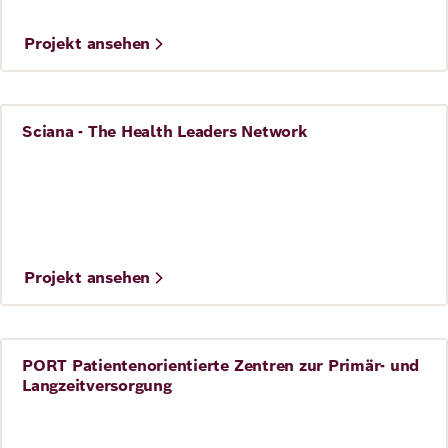
Projekt ansehen
Sciana - The Health Leaders Network
Gesundheit
©
Agnes-Karll-Gesellschaft/Deutscher Berufsverband für
Pflegeberufe (DBfK)
Projekt ansehen
PORT Patientenorientierte Zentren zur Primär- und
Gesundheit
Langzeitversorgung
©
Sciana/Katrin Kerschbaumer