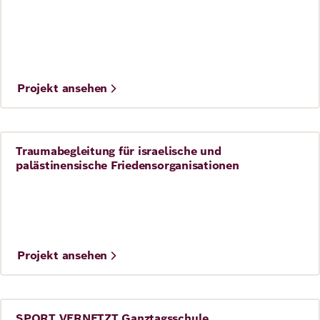
©
Adobestock/Contrastwerkstatt
Projekt ansehen
Traumabegleitung für israelische und
Frieden
palästinensische Friedensorganisationen
Projekt ansehen
SPORT VERNETZT Ganztagsschule