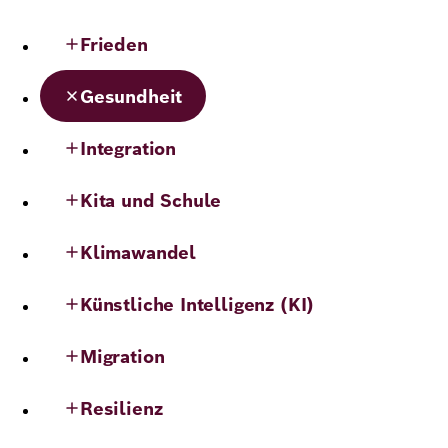
Demokratie
Jahresbericht
Karriere
Frieden
Frieden
Kontakt
Gesundheit
Presse
Klimawandel
Initiativen
Integration
und
Migration
Einrichtungen
Publikationen
Kita und Schule
Ukraine
Klimawandel
Veranstaltungen
Künstliche Intelligenz (KI)
Robert
Migration
Bosch
Resilienz
Academy