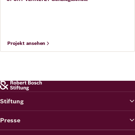
Kita und Schule
©
ALLMEP
Projekt ansehen
©
Florian Ullbrich/ALBA BERLIN
Stiftung
Presse