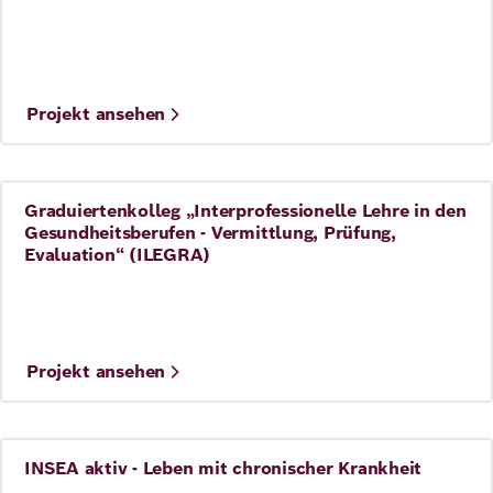
©
AdobeStock/Bakhtiarzein
Projekt ansehen
Graduiertenkolleg „Interprofessionelle Lehre in den
Gesundheit
Gesundheitsberufen - Vermittlung, Prüfung,
Evaluation“ (ILEGRA)
©
Lennart Helal
Projekt ansehen
INSEA aktiv - Leben mit chronischer Krankheit
Gesundheit