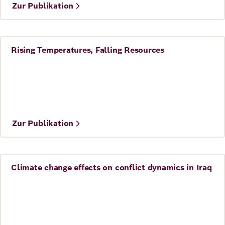
Zur Publikation
Rising Temperatures, Falling Resources
Frieden
©
Arab Reform Initiative
Zur Publikation
Climate change effects on conflict dynamics in Iraq
Frieden
©
Yemen Policy Center