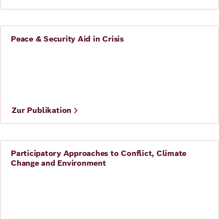
Peace & Security Aid in Crisis
Frieden
©
GPPI
Zur Publikation
Participatory Approaches to Conflict, Climate
Frieden
Change and Environment
©
GPPi