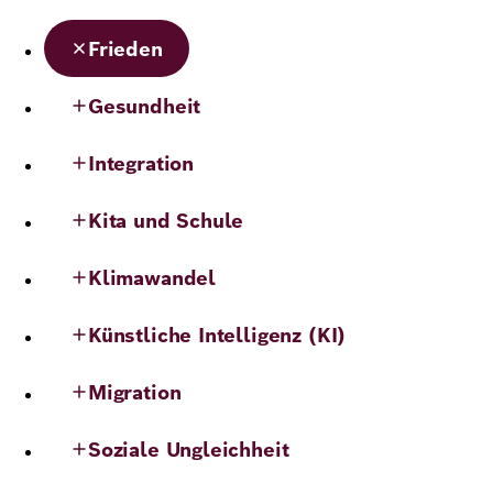
Demokratie
Jahresbericht
Karriere
Frieden
Frieden
Kontakt
Gesundheit
Presse
Klimawandel
Initiativen
Integration
und
Migration
Einrichtungen
Publikationen
Kita und Schule
Ukraine
Klimawandel
Veranstaltungen
Künstliche Intelligenz (KI)
Robert
Migration
Bosch
Soziale Ungleichheit
Academy