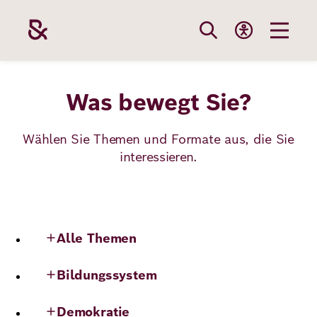
Direkt
zum
Inhalt
Themen
Stiftung
Förderung
Karriere
Was bewegt Sie?
Wählen Sie Themen und Formate aus, die Sie
interessieren.
Unsere
Die Stiftung
Wie wir förder
Bei uns arbei
Stiftung
Themen
Team
Fördergebiete
Benefits
Bildung
Themen
Topics
Robert Bosch
Projekte
Bewerbungsti
Alle Themen
Gesundheit
Werte und
Aktuelle
Stellenangebo
Bildungssystem
Förderung
Resilienz
Haltung
Ausschreibung
Demokratie