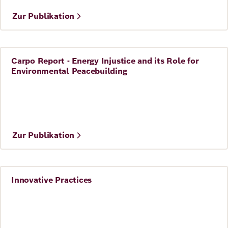
Zur Publikation
Carpo Report - Energy Injustice and its Role for
Frieden
Environmental Peacebuilding
©
Berghof Foundation
Zur Publikation
Innovative Practices
Frieden
©
CARPO