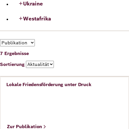
Ukraine
Deutsch
Englisch
Westafrika
Format
7 Ergebnisse
Sortierung
Lokale Friedensförderung unter Druck
Frieden
Zur Publikation