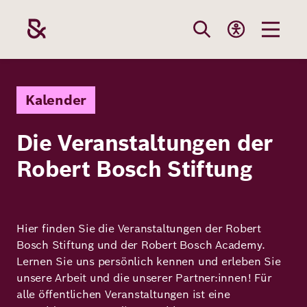
Direkt
zum
Inhalt
Themen
Stiftung
Förderung
Karriere
Kalender
Die Veranstaltungen der
Unsere
Die Stiftung
Wie wir förder
Bei uns arbei
Robert Bosch Stiftung
Stiftung
Themen
Team
Fördergebiete
Benefits
Bildung
Themen
Robert Bosch
Projekte
Bewerbungsti
Hier finden Sie die Veranstaltungen der Robert
Gesundheit
Bosch Stiftung und der Robert Bosch Academy.
Werte und
Aktuelle
Stellenangebo
Lernen Sie uns persönlich kennen und erleben Sie
Förderung
unsere Arbeit und die unserer Partner:innen! Für
Resilienz
Haltung
Ausschreibung
alle öffentlichen Veranstaltungen ist eine