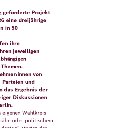
 geförderte Projekt
6 eine dreijährige
n in 50
ns
fen ihre
hren jeweiligen
abhängigen
e Themen.
nehmer:innen von
, Parteien und
so das Ergebnis der
riger Diskussionen
rlin.
m eigenen Wahlkreis
inähe oder politischem