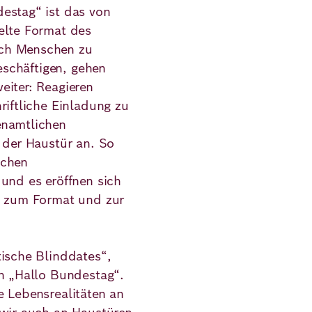
estag“ ist das von
elte Format des
uch Menschen zu
beschäftigen, gehen
eiter: Reagieren
riftliche Einladung zu
enamtlichen
 der Haustür an. So
schen
 und es eröffnen sich
n zum Format und zur
tische Blinddates“,
on „Hallo Bundestag“.
e Lebensrealitäten an