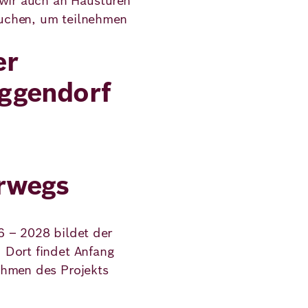
 wir auch an Haustüren
uchen, um teilnehmen
er
ggendorf
rwegs
6 – 2028 bildet der
 Dort findet Anfang
ahmen des Projekts