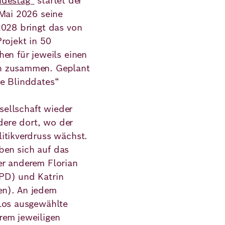
ndestag“
startet der
 Mai 2026 seine
2028 bringt das von
rojekt in 50
en für jeweils einen
n zusammen. Geplant
he Blinddates“
esellschaft wieder
ere dort, wo der
itikverdruss wächst.
en sich auf das
er anderem Florian
PD) und Katrin
en). An jedem
 Los ausgewählte
rem jeweiligen