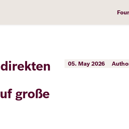
Fou
 direkten
05. May 2026
Autho
on
uf große
t