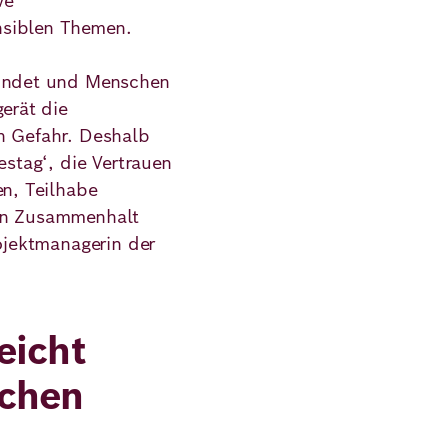
ve
nsiblen Themen.
windet und Menschen
gerät die
n Gefahr. Deshalb
estag‘, die Vertrauen
en, Teilhabe
hen Zusammenhalt
rojektmanagerin der
eicht
schen