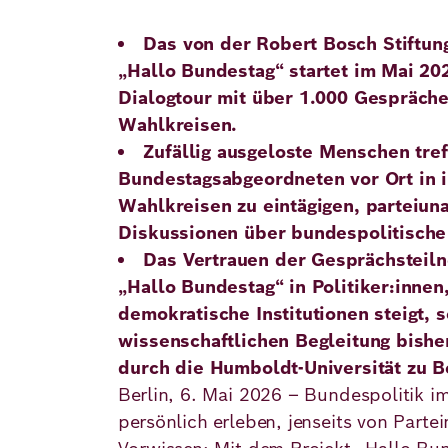
Principles
Democracy
Projects
Das von der Robert Bosch Stiftung
Career
„Hallo Bundestag“ startet im Mai 202
Contact
Peace
Dialogtour mit über 1.000 Gespräche
Wahlkreisen.
Our Institutio
Climate
Press
Zufällig ausgeloste Menschen tref
Change
Bundestagsabgeordneten vor Ort in i
Wahlkreisen zu eintägigen, parteiun
Migration
Publications
Diskussionen über bundespolitisch
Das Vertrauen der Gesprächsteil
Ukraine
„Hallo Bundestag“ in Politiker:innen
Events
demokratische Institutionen steigt, 
wissenschaftlichen Begleitung bishe
durch die Humboldt-Universität zu Be
Robert
Berlin, 6. Mai 2026 – Bundespolitik i
Bosch
persönlich erleben, jenseits von Parte