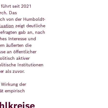
 führt seit 2021
rch. Das
ich von der Humboldt-
luation
zeigt deutliche
 Befragten gab an, nach
ches Interesse und
em äußerten die
e an öffentlicher
litisch aktiver
litische Institutionen
er als zuvor.
e Wirkung der
ät empirisch
lkreise