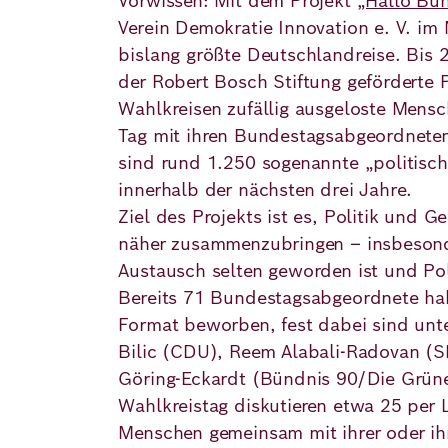
Vorwissen: Mit dem Projekt
„Hallo Bu
Academy
Verein Demokratie Innovation e. V. im
bislang größte Deutschlandreise. Bis 
der Robert Bosch Stiftung geförderte P
German
English
Wahlkreisen zufällig ausgeloste Mensch
Tag mit ihren Bundestagsabgeordnete
sind rund 1.250 sogenannte „politisc
innerhalb der nächsten drei Jahre.
Ziel des Projekts ist es, Politik und G
näher zusammenzubringen – insbesond
Austausch selten geworden ist und Pol
Bereits 71 Bundestagsabgeordnete hab
Format beworben, fest dabei sind unt
Bilic (CDU), Reem Alabali-Radovan (S
Göring-Eckardt (Bündnis 90/Die Grün
Wahlkreistag diskutieren etwa 25 per
Menschen gemeinsam mit ihrer oder ih