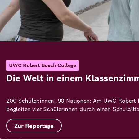
Gastbeitrag
Mythen über KI
„Die eine KI“ gibt es nicht, Technologie ist nie n
Digitalexpertin und Leiterin unserer Partnerorgan
Artikel lesen