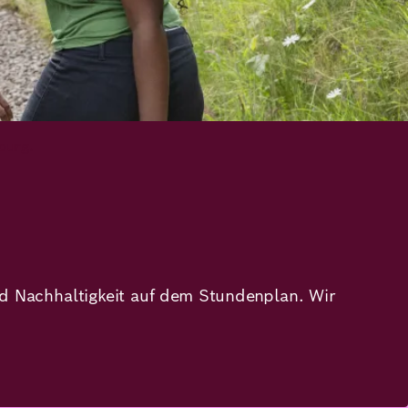
sie uns keinesfalls abnehmen: Julia Kloiber,
nige Annahmen rund um KI.