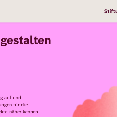
Stift
g
e
s
t
a
l
t
e
n
n
ten
Bild
pps
ig auf und
te
ungen für die
en
kte näher kennen.