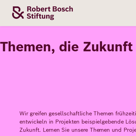
Direkt
zum
Inhalt
Themen
Stiftung
Förderung
Karriere
T
h
e
m
e
n
,
d
i
e
Z
u
k
u
n
f
t
Unsere
Die Stiftung
Wie wir förder
Bei uns arbei
Stiftung
Themen
Team
Fördergebiete
Benefits
Bildung
Themen
Robert Bosch
Projekte
Bewerbungsti
Gesundheit
Wir greifen gesellschaftliche Themen frühzeit
Werte und
Aktuelle
Stellenangebo
Förderung
entwickeln in Projekten beispielgebende Lös
Resilienz
Haltung
Ausschreibung
Zukunft. Lernen Sie unsere Themen und Proje