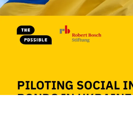
Bild
Piloting Social Impact Bonds in
The Possible
Piloting Social Impact Bonds 
Bild
Schulentwicklungsberatung an b
Robert Bosch Stiftung
Prof. Dr. Kathrin Dedering, Pr
Schulentwicklungsberatung an