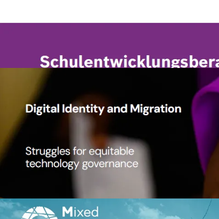
Bild
Digital Identity and Migration
Caribou
Margie Cheesman
Digital Identity and Migration
Bild
Routes in Flux: is EU migration 
Mixed Migration Centre