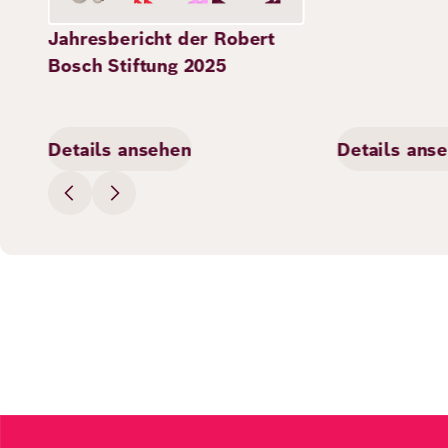
Jahresbericht der Robert
Deutsch
Englisch
Bosch Stiftung 2025
Details ansehen
Details ans
Bild
Lokale Friedensförderung unter