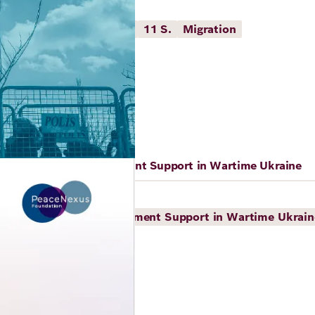
nifer Vallentine
n policy working?
2026
11 S.
Migration
Organizational Development Support in Wartime Ukraine
eNexus Foundation
e Organizational Development Support in Wartime Ukrain