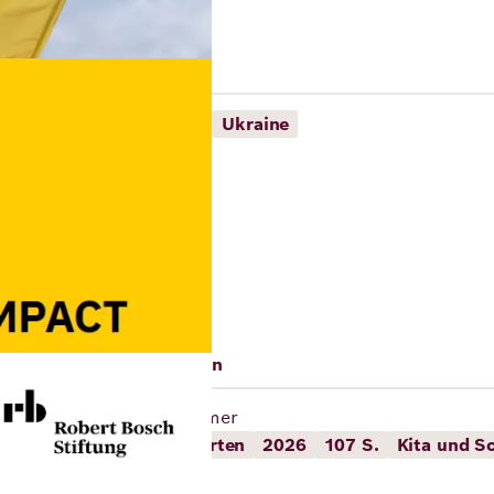
 Ukraine
in Ukraine
2026
49 S.
Ukraine
enachteiligten Standorten
of. Dr. Kathrin Racherbäumer
 benachteiligten Standorten
2026
107 S.
Kita und S