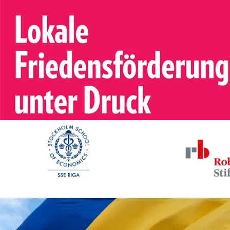
GPPi
Melissa Li, Philipp Rotmann
Lokale Friedensförderung unt
Bild
Ukrainian displaced people's inc
Stockholm School of Economi
Kata Fredheim
Ukrainian displaced people's i