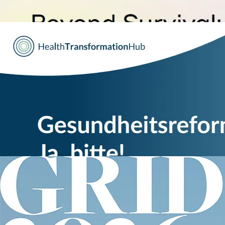
Bild
Gesundheitsreform? Ja, bitte!
Bosch Health Campus, Bertel
Gesundheitsreform? Ja, bitte!
Bild
Global Report on Internal Disp
Internal Displacement Monit
Global Report on Internal Di