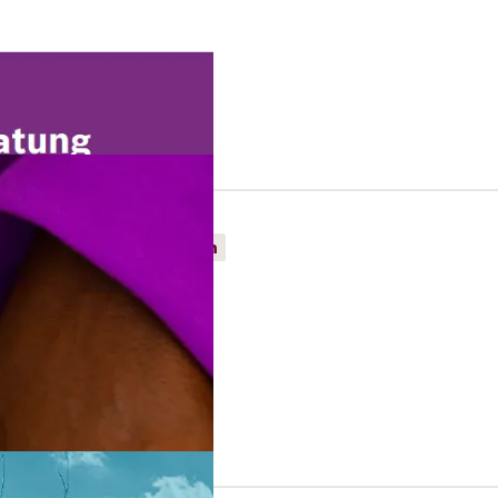
2026
33 S.
Migration
policy working?