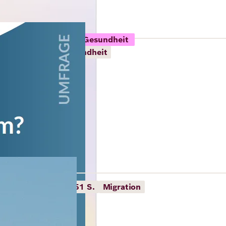
smann Stiftung, BSt Gesundheit
2026
21 S.
Gesundheit
lacement
oring Centre
splacement
2026
51 S.
Migration