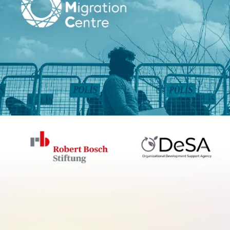
Peter Grant, Roberto Forin, Jen
Routes in Flux: is EU migratio
Bild
Beyond Survival: Regenerative 
Robert Bosch Stiftung, Peac
Olga Bentz
Beyond Survival: Regenerativ