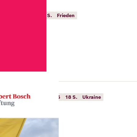
er Druck
2026
26 S.
Frieden
lusion in Europe
cs in Riga
nclusion in Europe
2026
18 S.
Ukraine