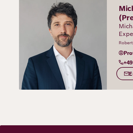
Mic
(Pr
Mich
Expe
Robert
Pro
+49
E