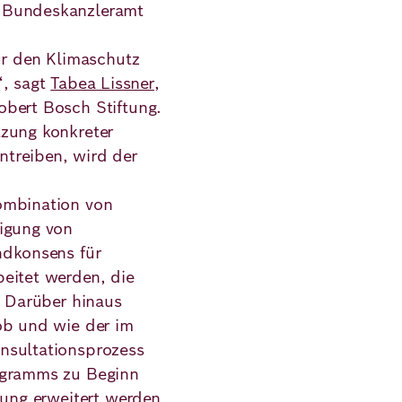
 Bundeskanzleramt
ür den Klimaschutz
“, sagt
Tabea Lissner
,
obert Bosch Stiftung.
tzung konkreter
treiben, wird der
ombination von
ligung von
ndkonsens für
eitet werden, die
. Darüber hinaus
ob und wie der im
nsultationsprozess
ogramms zu Beginn
gung erweitert werden