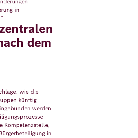
ränderungen
erung in
.“
 zentralen
 nach dem
chläge, wie die
ruppen künftig
ingebunden werden
iligungsprozesse
le Kompetenzstelle,
Bürgerbeteiligung in