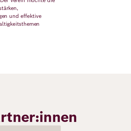
 Der Verein möchte die
tärken,
gen und effektive
ltigkeitsthemen
rtner:innen