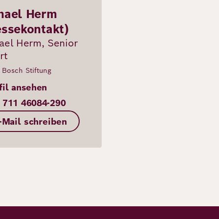
hael Herm
essekontakt)
ael Herm, Senior
rt
 Bosch Stiftung
fil ansehen
 711 46084-290
-Mail schreiben