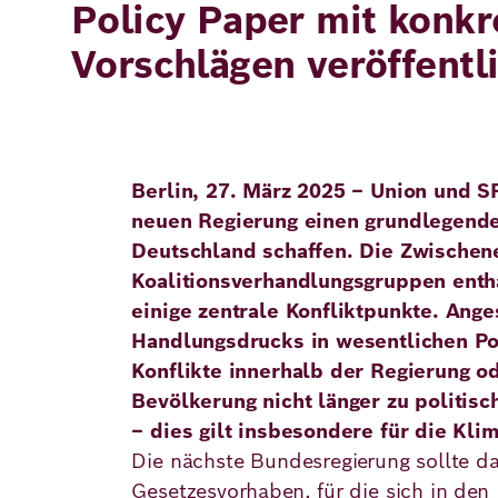
Policy Paper mit konkr
Demokratie
Jahresbericht
Karriere
Vorschlägen veröffentl
Frieden
Kontakt
Presse
Klimawandel
Initiativen
und
Berlin, 27. März 2025 – Union und S
Migration
Einrichtungen
Publikationen
neuen Regierung einen grundlegende
Deutschland schaffen. Die Zwischen
Ukraine
Koalitionsverhandlungsgruppen enth
Veranstaltungen
einige zentrale Konfliktpunkte. Ange
Handlungsdrucks in wesentlichen Pol
Konflikte innerhalb der Regierung od
Robert
Bevölkerung nicht länger zu politis
Bosch
– dies gilt insbesondere für die Klim
Die nächste Bundesregierung sollte da
Academy
Gesetzesvorhaben, für die sich in den