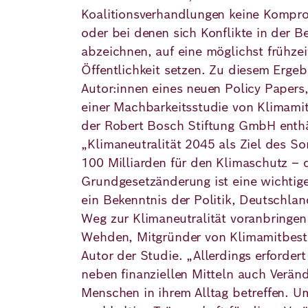
Koalitionsverhandlungen keine Kompro
oder bei denen sich Konflikte in der B
Deutsch
Englisch
abzeichnen, auf eine möglichst frühze
Öffentlichkeit setzen. Zu diesem Erge
Autor:innen eines neuen Policy Papers,
einer Machbarkeitsstudie von Klimam
der Robert Bosch Stiftung GmbH enthä
„Klimaneutralität 2045 als Ziel des 
100 Milliarden für den Klimaschutz – 
Grundgesetzänderung ist eine wichtig
ein Bekenntnis der Politik, Deutschl
Weg zur Klimaneutralität voranbringen
Wehden, Mitgründer von Klimamitbest
Autor der Studie. „Allerdings erforder
neben finanziellen Mitteln auch Verän
Menschen in ihrem Alltag betreffen. U