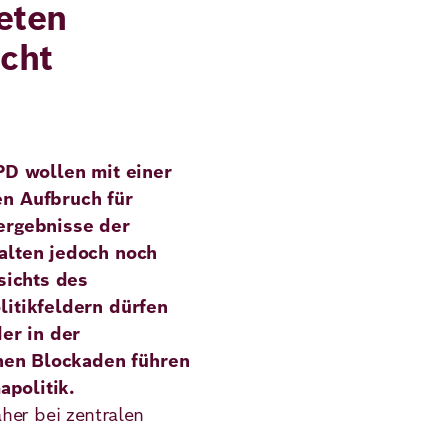
eten
icht
PD wollen mit einer
n Aufbruch für
ergebnisse der
alten jedoch noch
sichts des
itikfeldern dürfen
er in der
chen Blockaden führen
apolitik.
her bei zentralen