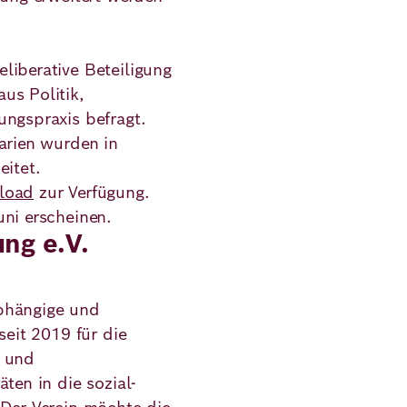
liberative Beteiligung
us Politik,
ungspraxis befragt.
arien wurden in
eitet.
nload
zur Verfügung.
uni erscheinen.
ng e.V.
bhängige und
seit 2019 für die
n und
ten in die sozial-