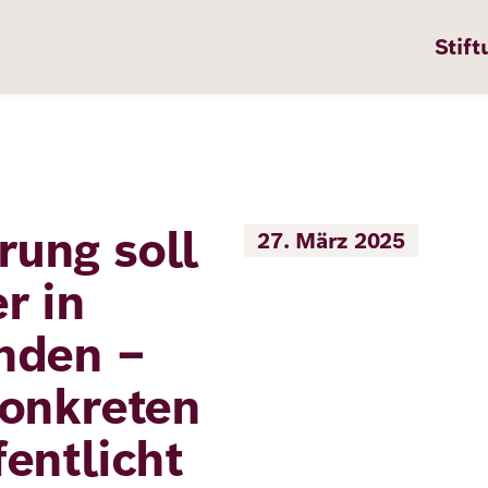
Stift
rung soll
27. März 2025
n
ten
r in
nden –
pps
konkreten
te
entlicht
en