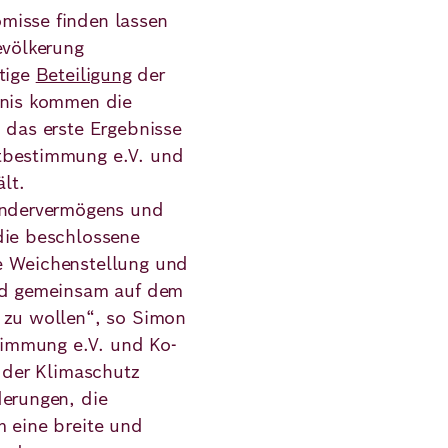
misse finden lassen
evölkerung
itige
Beteiligung
der
bnis kommen die
 das erste Ergebnisse
itbestimmung e.V. und
lt.
Sondervermögens und
die beschlossene
e Weichenstellung und
and gemeinsam auf dem
 zu wollen“, so Simon
immung e.V. und Ko-
t der Klimaschutz
derungen, die
m eine breite und