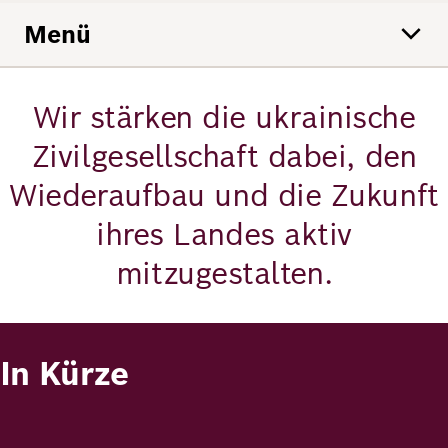
Menü
Deutsch
Englisch
In Kürze
Wir stärken die ukrainische
Einblicke
Zivilgesellschaft dabei, den
Unsere Projekte
Wiederaufbau und die Zukunft
Unser Ansatz
ihres Landes aktiv
FAQ
mitzugestalten.
Publikationen
Kontakt
In Kürze