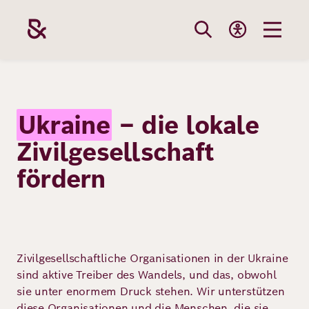
Direkt
zum
Inhalt
Themen
Stiftung
Förderung
Karriere
Ukraine
– die lokale
Zivilgesellschaft
Unsere
Die Stiftung
Wie wir förder
Bei uns arbei
Stiftung
fördern
Themen
Team
Fördergebiete
Benefits
Bildung
Themen
Robert Bosch
Projekte
Bewerbungsti
Gesundheit
Zivilgesellschaftliche Organisationen in der Ukraine
Werte und
Aktuelle
Stellenangebo
Förderung
sind aktive Treiber des Wandels, und das, obwohl
Resilienz
Haltung
Ausschreibung
sie unter enormem Druck stehen. Wir unterstützen
diese Organisationen und die Menschen, die sie