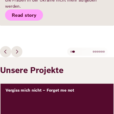
die Frauen in der Ukraine nicht mehr aufgeben
werden.
Read story
Unsere Projekte
Bild
Vergiss mich nicht – Forget me not
Projekt