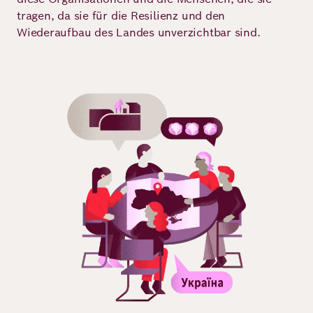
Demokratie
Jahresbericht
tragen, da sie für die Resilienz und den
Karriere
Wiederaufbau des Landes unverzichtbar sind.
Frieden
Kontakt
Presse
Bild
Klimawandel
Initiativen
und
Migration
Einrichtungen
Publikationen
Ukraine
Veranstaltungen
Robert
Bosch
Academy