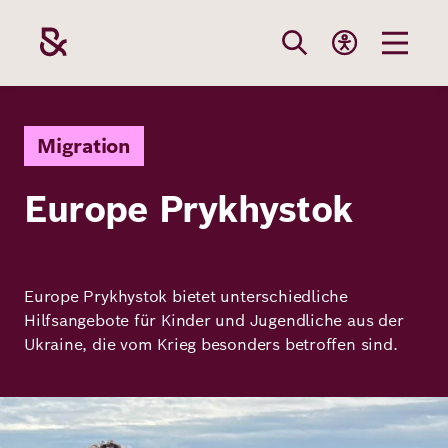
Direkt
zum
Inhalt
Themen
Stiftung
Förderung
Karriere
Migration
Europe Prykhystok
Unsere
Die Stiftung
Wie wir förder
Bei uns arbei
Stiftung
Themen
Team
Fördergebiete
Benefits
Europe Prykhystok bietet unterschiedliche
Bildung
Themen
Hilfsangebote für Kinder und Jugendliche aus der
Robert Bosch
Projekte
Bewerbungsti
Ukraine, die vom Krieg besonders betroffen sind.
Gesundheit
Werte und
Aktuelle
Stellenangebo
Förderung
Bild
Resilienz
Haltung
Ausschreibung