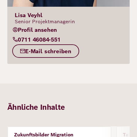
Lisa Veyhl
Senior Projektmanagerin
Profil ansehen
0711 46084-551
E-Mail schreiben
Ähnliche Inhalte
Bild
Zukunftsbilder Migration
Talen
Projekt
Proje