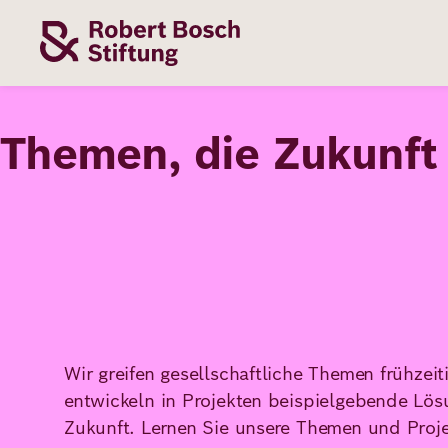
Direkt
zum
Inhalt
Themen
Stiftung
Förderung
Karriere
T
h
e
m
e
n
,
d
i
e
Z
u
k
u
n
f
t
Unsere
Die Stiftung
Wie wir förder
Bei uns arbei
Stiftung
Themen
Team
Fördergebiete
Benefits
Bildung
Themen
Robert Bosch
Projekte
Bewerbungsti
Gesundheit
Wir greifen gesellschaftliche Themen frühzeit
Werte und
Aktuelle
Stellenangebo
Förderung
entwickeln in Projekten beispielgebende Lös
Resilienz
Haltung
Ausschreibung
Zukunft. Lernen Sie unsere Themen und Proje