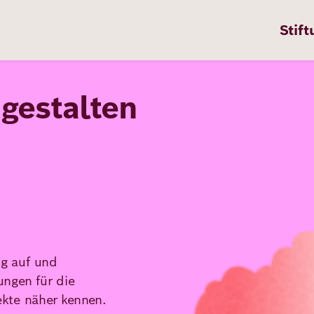
Stift
g
e
s
t
a
l
t
e
n
n
ten
Bild
pps
ig auf und
te
ungen für die
en
kte näher kennen.