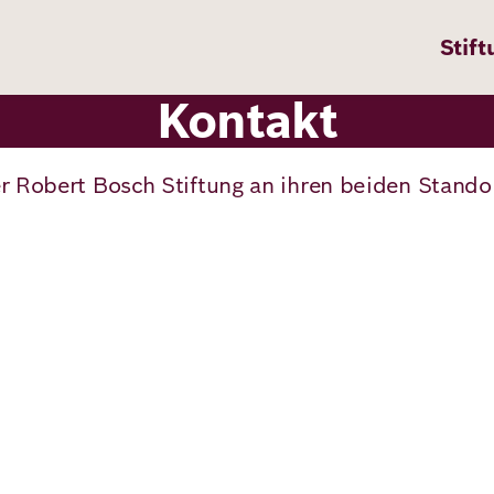
Stift
Kontakt
 Robert Bosch Stiftung an ihren beiden Standort
n
ten
pps
te
en