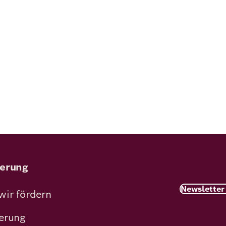
erung
Newsletter
wir fördern
erung