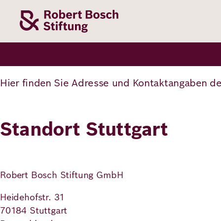
Direkt
zum
Inhalt
Themen
Stiftung
Förderung
Karriere
Hier finden Sie Adresse und Kontaktangaben der
Unsere
Die Stiftung
Wie wir förder
Bei uns arbei
Stiftung
Standort Stuttgart
Themen
Team
Fördergebiete
Benefits
Bildung
Themen
Robert Bosch
Projekte
Bewerbungsti
Robert Bosch Stiftung GmbH
Gesundheit
Werte und
Aktuelle
Stellenangebo
Förderung
Heidehofstr. 31
Resilienz
Haltung
Ausschreibung
70184 Stuttgart