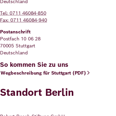
Deutschland
Demokratie
Jahresbericht
Karriere
Tel: 0711 46084-850
Frieden
Kontakt
Fax: 0711 46084-940
Presse
Postanschrift
Klimawandel
Initiativen
Postfach 10 06 28
und
70005 Stuttgart
Migration
Einrichtungen
Publikationen
Deutschland
Ukraine
So kommen Sie zu uns
Veranstaltungen
Wegbeschreibung für Stuttgart (PDF)
Standort Berlin
Robert
Bosch
Academy