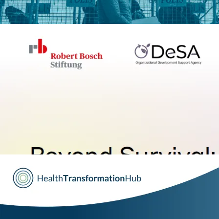
Bild
Beyond Survival: Regenerative
Organizational Development Suppo
Wartime Ukraine
Robert Bosch Stiftung, Peac
Foundation
Olga Bentz
Beyond Survival: Regenerativ
Organizational Development 
in Wartime Ukraine
2026
66 S.
Ukraine
Details ansehen
Bild
Gesundheitsreform? Ja, bitte!
Bosch Health Campus, Berte
Stiftung, BSt Gesundheit
Gesundheitsreform? Ja, bitte!
21 S.
Gesundheit
Details ansehen