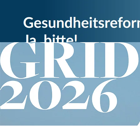
Bild
Global Report on Internal Displa
Internal Displacement Monit
Centre
Global Report on Internal
Displacement
2026
51 S.
Migration
Details ansehen
Bild
Partner Schule
Robert Bosch Stiftung