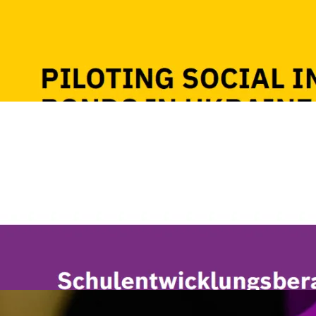
Details ansehen
Bild
Schulentwicklungsberatung an
benachteiligten Standorten
Robert Bosch Stiftung
Prof. Dr. Kathrin Dedering, Prof. 
Racherbäumer
Schulentwicklungsberatung a
benachteiligten Standorten
2026
107 S.
Kita und Schul
Details ansehen
Bild
Digital Identity and Migration
Caribou