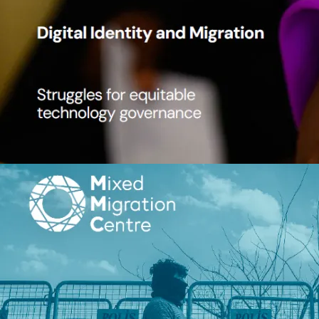
Margie Cheesman
Digital Identity and Migration
33 S.
Migration
Details ansehen
Bild
Routes in Flux: is EU migration po
working?
Mixed Migration Centre
Peter Grant, Roberto Forin, Jenni
Vallentine
Routes in Flux: is EU migratio
working?
2026
11 S.
Migration
Details ansehen