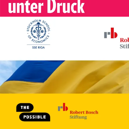
Bild
Ukrainian displaced people's inclu
Europe
Stockholm School of Econom
Riga
Kata Fredheim
Ukrainian displaced people's i
in Europe
2026
18 S.
Ukraine
Details ansehen
Bild
Piloting Social Impact Bonds in U
The Possible
Piloting Social Impact Bonds 
Ukraine
2026
49 S.
Ukraine