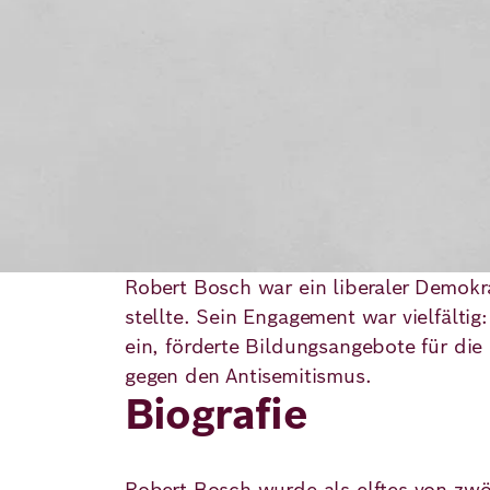
Demokratie
Jahresbericht
Karriere
Frieden
Kontakt
Presse
Klimawandel
Initiativen
und
Migration
Einrichtungen
Publikationen
Ukraine
Robert Bosch war ein liberaler Demokrat
Veranstaltungen
stellte. Sein Engagement war vielfältig
ein, förderte Bildungsangebote für die
gegen den Antisemitismus.
Robert
Biografie
Bosch
Academy
Robert Bosch wurde als elftes von zw