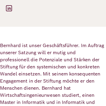
Demokratie
Jahresbericht
Karriere
Frieden
Kontakt
Presse
Klimawandel
Initiativen
und
Migration
Einrichtungen
Publikationen
Bernhard ist unser Geschäftsführer. Im Auftrag
unserer Satzung will er mutig und
Ukraine
professionell die Potenziale und Stärken der
Veranstaltungen
Stiftung für den systemischen und konkreten
Wandel einsetzen. Mit seinem konsequenten
Engagement in der Stiftung möchte er den
Robert
Menschen dienen. Bernhard hat
Bosch
Wirtschaftsingenieurwesen studiert, einen
Academy
Master in Informatik und in Informatik und