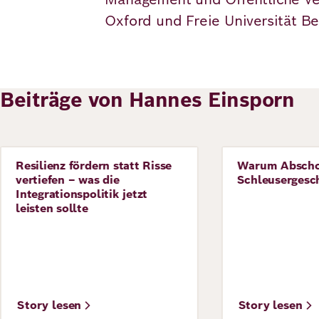
Oxford und Freie Universität Ber
Deutsch
Englisch
Beiträge von Hannes Einsporn
Resilienz fördern statt Risse
Warum Abscho
Story
Story
vertiefen – was die
Schleusergesch
Integrationspolitik jetzt
leisten sollte
Story lesen
Story lesen