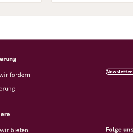
erung
Newsletter
wir fördern
erung
iere
Folge un
wir bieten