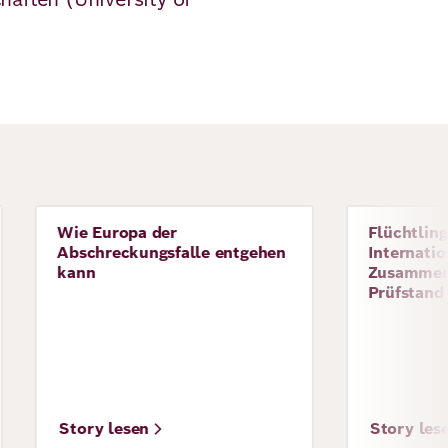
Wie Europa der
Flüchtling
Story
Story
Abschreckungsfalle entgehen
Internatio
kann
Zusammen
Prüfstand
Story lesen
Story les