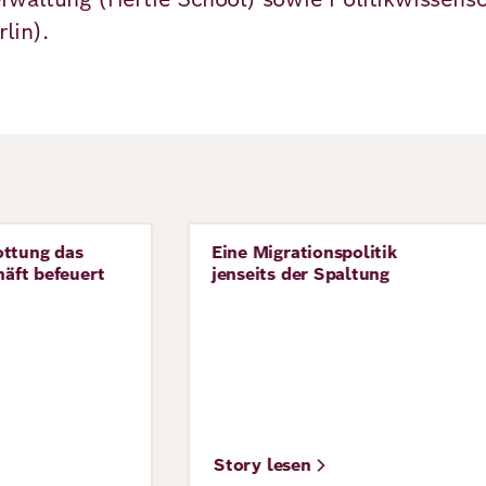
lin).
ttung das
Eine Migrationspolitik
Story
äft befeuert
jenseits der Spaltung
Story lesen