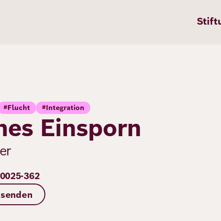
Stift
#Flucht
#Integration
n
ten
es Einsporn
er
pps
20025-362
te
 senden
en