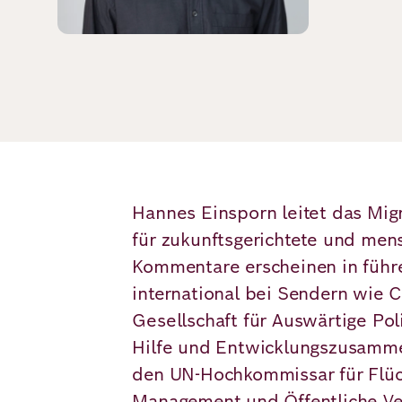
Demokratie
Jahresbericht
Karriere
Frieden
Kontakt
Presse
Klimawandel
Initiativen
und
Migration
Einrichtungen
Publikationen
Ukraine
Hannes Einsporn leitet das Mi
für zukunftsgerichtete und me
Veranstaltungen
Kommentare erscheinen in führ
international bei Sendern wie 
Robert
Gesellschaft für Auswärtige Poli
Bosch
Hilfe und Entwicklungszusammen
den UN-Hochkommissar für Flüch
Academy
Management und Öffentliche Ver