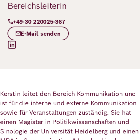
Bereichsleiterin
Demokratie
Jahresbericht
Karriere
+49-30 220025-367
Frieden
Kontakt
E-Mail senden
Presse
Klimawandel
Initiativen
und
Migration
Einrichtungen
Publikationen
Ukraine
Veranstaltungen
Kerstin leitet den Bereich Kommunikation und
ist für die interne und externe Kommunikation
Robert
sowie für Veranstaltungen zuständig. Sie hat
Bosch
einen Magister in Politikwissenschaften und
Sinologie der Universität Heidelberg und einen
Academy