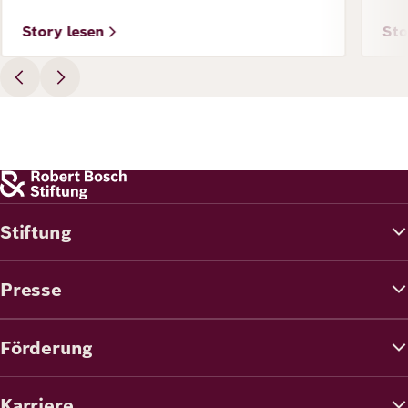
Story lesen
Sto
Stiftung
Presse
Förderung
Karriere