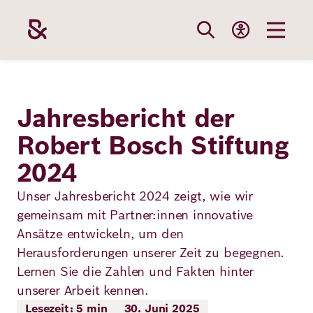
Direkt
zum
Inhalt
Themen
Stiftung
Förderung
Karriere
Jahresbericht der
Robert Bosch Stiftung
Unsere
Die Stiftung
Wie wir förder
Bei uns arbei
2024
Stiftung
Themen
Team
Fördergebiete
Benefits
Unser Jahresbericht 2024 zeigt, wie wir
Bildung
gemeinsam mit Partner:innen innovative
Themen
Robert Bosch
Projekte
Bewerbungsti
Ansätze entwickeln, um den
Gesundheit
Herausforderungen unserer Zeit zu begegnen.
Werte und
Aktuelle
Stellenangebo
Lernen Sie die Zahlen und Fakten hinter
Förderung
Resilienz
Haltung
Ausschreibung
unserer Arbeit kennen.
Lesezeit: 5 min
30. Juni 2025