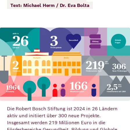
Demokratie
Jahresbericht
Text: Michael Herm / Dr. Eva Bolta
Karriere
Frieden
Kontakt
Bild
Presse
Klimawandel
Initiativen
und
Migration
Einrichtungen
Publikationen
Ukraine
Veranstaltungen
Robert
Die Robert Bosch Stiftung ist 2024 in 26 Ländern
Bosch
aktiv und initiiert über 300 neue Projekte.
Academy
Insgesamt werden 219 Millionen Euro in die
Förderbereiche Gesundheit, Bildung und Globale