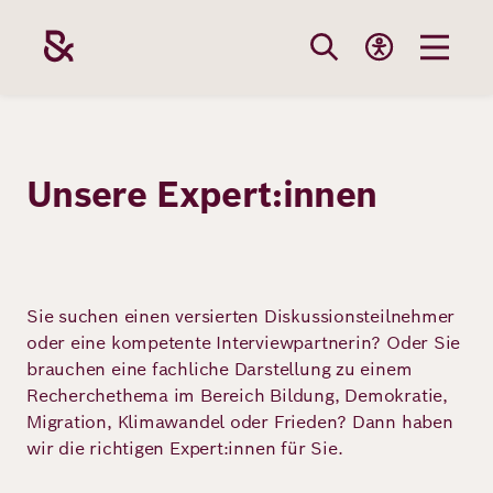
Direkt
zum
Inhalt
Themen
Stiftung
Förderung
Karriere
Unsere Expert:innen
Unsere
Die Stiftung
Wie wir förder
Bei uns arbei
Stiftung
Themen
Team
Fördergebiete
Benefits
Sie suchen einen versierten Diskussionsteilnehmer
Bildung
oder eine kompetente Interviewpartnerin? Oder Sie
Themen
Robert Bosch
Projekte
Bewerbungsti
brauchen eine fachliche Darstellung zu einem
Gesundheit
Recherchethema im Bereich Bildung, Demokratie,
Werte und
Aktuelle
Stellenangebo
Migration, Klimawandel oder Frieden? Dann haben
Förderung
wir die richtigen Expert:innen für Sie.
Resilienz
Haltung
Ausschreibung