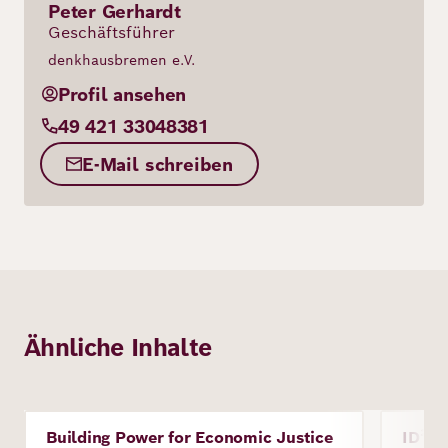
Peter Gerhardt
Geschäftsführer
denkhausbremen e.V.
Profil ansehen
49 421 33048381
E-Mail schreiben
Ähnliche Inhalte
Bild
Bild
Building Power for Economic Justice
ID² -
Projekt
Proje