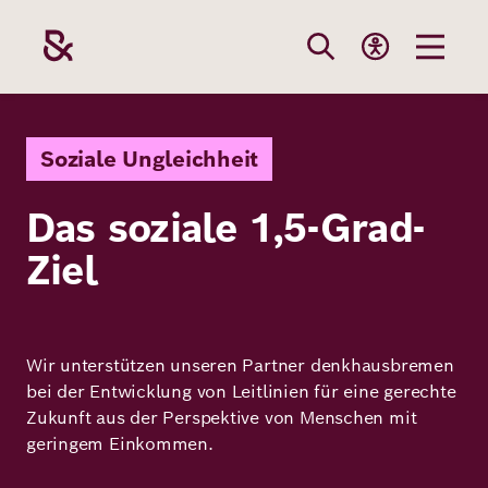
Direkt
zum
Inhalt
Themen
Stiftung
Förderung
Karriere
Soziale Ungleichheit
Das soziale 1,5-Grad-
Unsere
Die Stiftung
Wie wir förder
Bei uns arbei
Ziel
Stiftung
Themen
Team
Fördergebiete
Benefits
Bildung
Themen
Robert Bosch
Projekte
Bewerbungsti
Wir unterstützen unseren Partner denkhausbremen
Gesundheit
bei der Entwicklung von Leitlinien für eine gerechte
Werte und
Aktuelle
Stellenangebo
Zukunft aus der Perspektive von Menschen mit
Förderung
geringem Einkommen.
Resilienz
Haltung
Ausschreibung