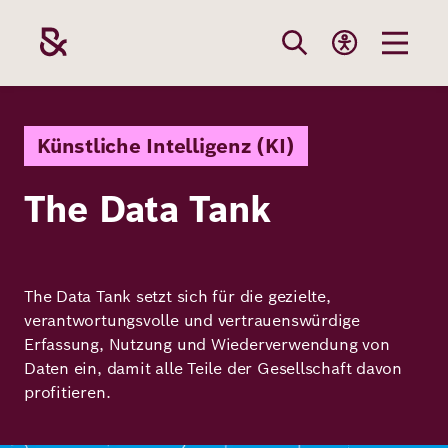
Direkt
zum
Inhalt
Themen
Stiftung
Förderung
Karriere
Künstliche Intelligenz (KI)
The Data Tank
Unsere
Die Stiftung
Wie wir förder
Bei uns arbei
Stiftung
Themen
Team
Fördergebiete
Benefits
The Data Tank setzt sich für die gezielte,
Bildung
Themen
verantwortungsvolle und vertrauenswürdige
Robert Bosch
Projekte
Bewerbungsti
Erfassung, Nutzung und Wiederverwendung von
Gesundheit
Daten ein, damit alle Teile der Gesellschaft davon
Werte und
Aktuelle
Stellenangebo
profitieren.
Förderung
Resilienz
Haltung
Ausschreibung