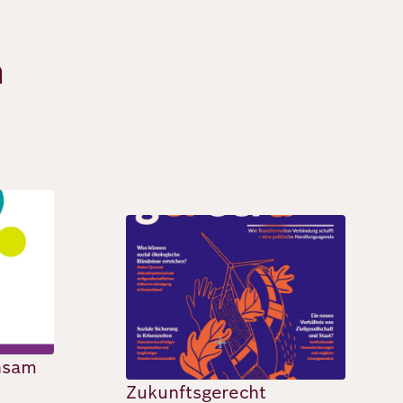
n
Bild
insam
Zukunftsgerecht