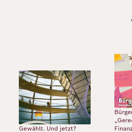
Deutsch
Englisch
Bild
Bild
Bürge
„Gere
Gewählt. Und jetzt?
Finan