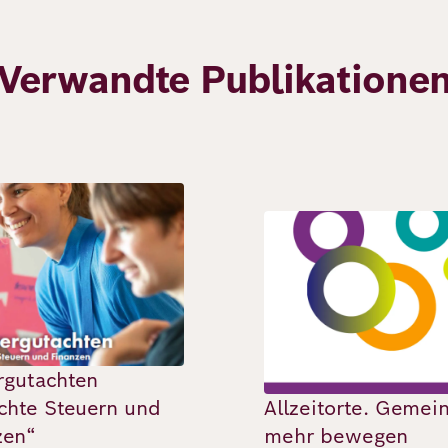
Verwandte Publikatione
Bild
rgutachten
chte Steuern und
Allzeitorte. Geme
zen“
mehr bewegen