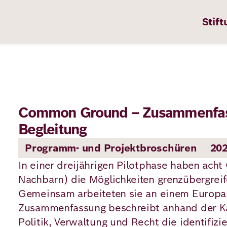
Stift
Common Ground – Zusammenfass
n
ten
Begleitung
Programm- und Projektbroschüren
20
In einer dreijährigen Pilotphase haben ach
pps
Nachbarn) die Möglichkeiten grenzübergreif
te
Gemeinsam arbeiteten sie an einem Europa
Zusammenfassung beschreibt anhand der Ka
en
Politik, Verwaltung und Recht die identifiz