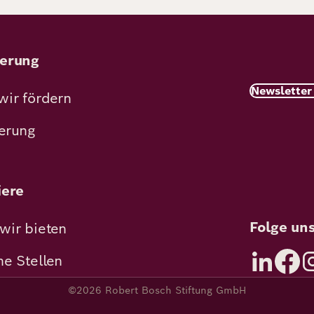
erung
Newsletter
wir fördern
erung
iere
Folge un
wir bieten
ne Stellen
©2026 Robert Bosch Stiftung GmbH