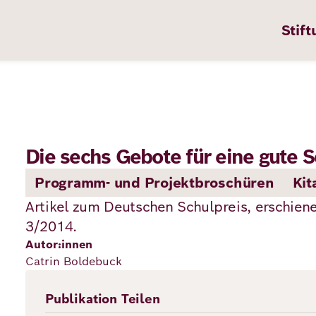
Stift
Die sechs Gebote für eine gute 
n
ten
Programm- und Projektbroschüren
Kit
Artikel zum Deutschen Schulpreis, erschiene
3/2014.
pps
Autor:innen
Catrin Boldebuck
te
en
Publikation Teilen