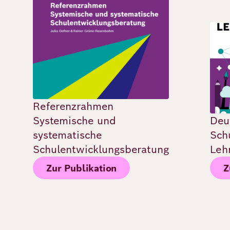
Bild
Bild
Deutsch
Englisch
Referenzrahmen
Systemische und
Deu
systematische
Sch
Schulentwicklungsberatung
Leh
Zur Publikation
Z