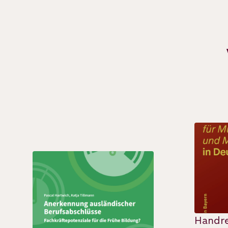
Deutsch
Englisch
Bild
Bild
Handre