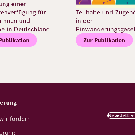
lung einer
tenverfügung für
Teilhabe und Zugehö
minnen und
in der
e in Deutschland
Einwanderungsgesel
Publikation
Zur Publikation
erung
Newsletter
wir fördern
erung