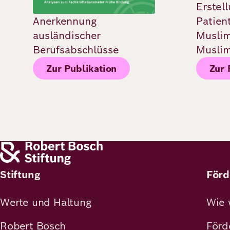
Erstel
Anerkennung
Patien
ausländischer
Musli
Berufsabschlüsse
Muslim
Zur Publikation
Zur 
Stiftung
Förd
Werte und Haltung
Wie 
Robert Bosch
Förd