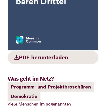
Demokratie
Jahresbericht
Karriere
Frieden
Kontakt
Presse
Klimawandel
Initiativen
und
Migration
Einrichtungen
Publikationen
Ukraine
PDF herunterladen
Veranstaltungen
Was geht im Netz?
Robert
Programm- und Projektbroschüren
Bosch
Demokratie
Academy
Viele Menschen im sogenannten