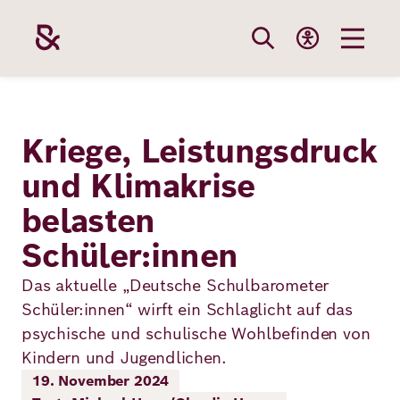
Direkt
zum
Inhalt
Themen
Stiftung
Förderung
Karriere
Kriege, Leistungsdruck
und Klimakrise
Unsere
Die Stiftung
Wie wir förder
Bei uns arbei
belasten
Stiftung
Themen
Team
Fördergebiete
Benefits
Schüler:innen
Bildung
Themen
Das aktuelle „Deutsche Schulbarometer
Robert Bosch
Projekte
Bewerbungsti
Schüler:innen“ wirft ein Schlaglicht auf das
Gesundheit
psychische und schulische Wohlbefinden von
Werte und
Aktuelle
Stellenangebo
Förderung
Kindern und Jugendlichen.
Resilienz
Haltung
Ausschreibung
19. November 2024