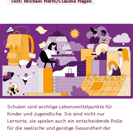
Text: Michael Herm/Claudia Hagen
Demokratie
Jahresbericht
Karriere
Frieden
Kontakt
Bild
Presse
Klimawandel
Initiativen
und
Migration
Einrichtungen
Publikationen
Ukraine
Veranstaltungen
Robert
Schulen sind wichtige Lebensmittelpunkte für
Kinder und Jugendliche. Sie sind nicht nur
Bosch
Lernorte, sie spielen auch ein entscheidende Rolle
Academy
für die seelische und geistige Gesundheit der