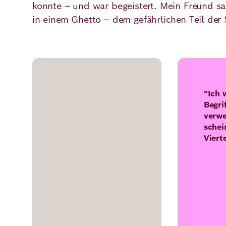
konnte – und war begeistert. Mein Freund sag
in einem Ghetto – dem gefährlichen Teil der 
"Ich 
Begri
verwe
schei
Viert