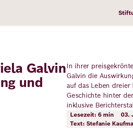
Stift
iela Galvin
In ihrer preisgekrön
n
ten
Galvin die Auswirku
ung und
auf das Leben dreier 
Geschichte hinter de
pps
inklusive Berichtersta
te
Lesezeit: 6 min
03. 
en
Text: Stefanie Kaufm