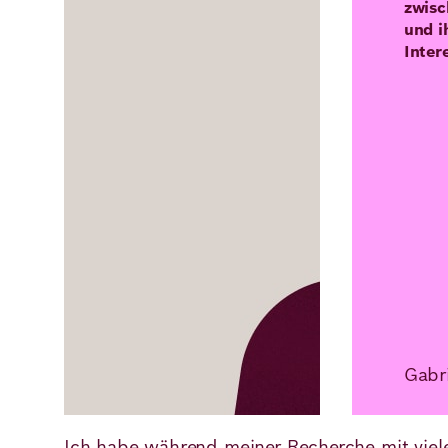
zwisc
und i
Inter
Gabri
Ich habe während meiner Recherche mit vie