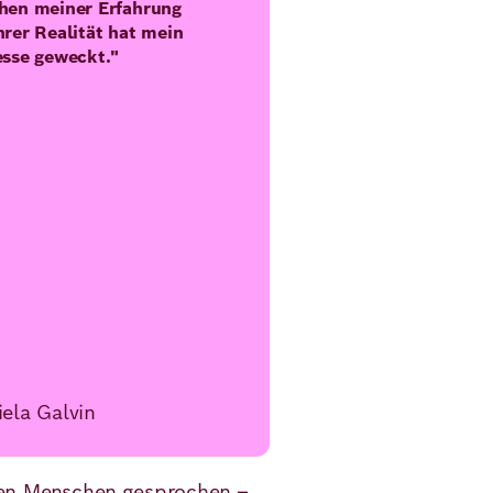
hen meiner Erfahrung
hrer Realität hat mein
esse geweckt."
ela Galvin
len Menschen gesprochen –