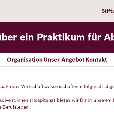
Stift
über ein Praktikum für 
n
ten
Organisation
Unser Angebot
Kontakt
pps
zial- oder Wirtschaftswissenschaften erfolgreich a
te
bsolvent:innen (Hospitanz) bieten wir Dir in unsere
en
s Berufsleben.