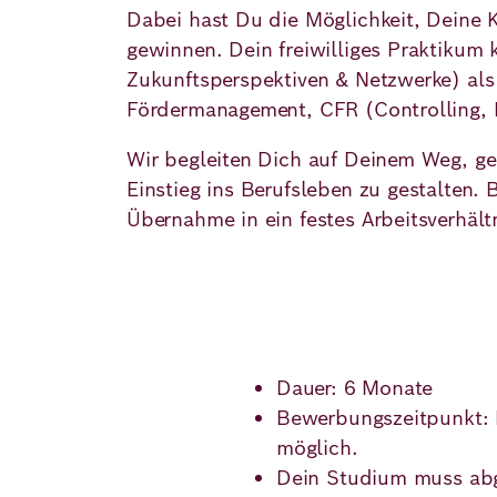
Demokratie
Jahresbericht
Dabei hast Du die Möglichkeit, Deine K
Karriere
gewinnen. Dein freiwilliges Praktikum
Frieden
Kontakt
Zukunftsperspektiven & Netzwerke) als
Fördermanagement, CFR (Controlling, 
Presse
Klimawandel
Initiativen
Wir begleiten Dich auf Deinem Weg, ge
und
Einstieg ins Berufsleben zu gestalten.
Migration
Einrichtungen
Publikationen
Übernahme in ein festes Arbeitsverhältn
Ukraine
Veranstaltungen
Robert
Dauer: 6 Monate
Bewerbungszeitpunkt: 
Bosch
möglich.
Academy
Dein Studium muss abg