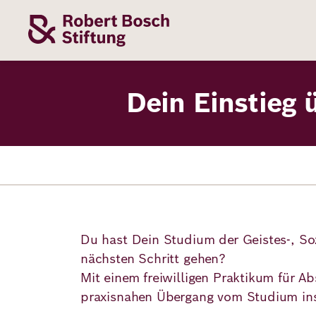
Direkt
zum
Inhalt
Themen
Stiftung
Förderung
Karriere
Dein Einstieg 
Unsere
Die Stiftung
Wie wir förder
Bei uns arbei
Stiftung
Themen
Team
Fördergebiete
Benefits
Bildung
Themen
Robert Bosch
Projekte
Bewerbungsti
Du hast Dein Studium der Geistes-, So
Gesundheit
nächsten Schritt gehen?
Werte und
Aktuelle
Stellenangebo
Mit einem freiwilligen Praktikum für A
Förderung
Resilienz
Haltung
Ausschreibung
praxisnahen Übergang vom Studium in