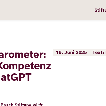
Stift
arometer:
19. Juni 2025
Text:
n
ten
 Kompetenz
hatGPT
pps
te
en
Bosch Stiftung wirft