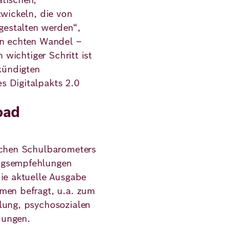
twickeln, die von
estalten werden“,
en echten Wandel –
n wichtiger Schritt ist
kündigten
s Digitalpakts 2.0
oad
schen Schulbarometers
ngsempfehlungen
die aktuelle Ausgabe
men befragt, u.a. zum
lung, psychosozialen
dungen.