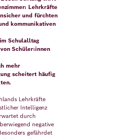
senzimmer: Lehrkräfte
unsicher und fürchten
 und kommunikativen
im Schulalltag
 von Schüler:innen
ch mehr
ng scheitert häufig
kten.
hlands Lehrkräfte
tlicher Intelligenz
rwartet durch
erwiegend negative
Besonders gefährdet