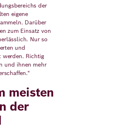
ldungsbereichs der
lten eigene
 sammeln. Darüber
gen zum Einsatz von
nerlässlich. Nur so
ierten und
 werden. Richtig
ten und ihnen mehr
rschaffen."
m meisten
en der
d