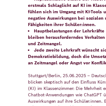
Demokratie
Jahresbericht
erstmals Schlaglicht auf KI im Klas
Karriere
fühlen sich im Umgang mit KI-Tools 
Frieden
Kontakt
negative Auswirkungen bei sozialen
Fähigkeiten ihrer Schüler:innen.
Presse
Klimawandel
Initiativen
Hauptbelastungen der Lehrkräfte 
und
bleiben herausforderndes Verhalten
Migration
und Zeitmangel.
Einrichtungen
Publikationen
Jede zweite Lehrkraft wünscht si
Ukraine
Demokratiebildung, doch die Umsetzu
an Zeitmangel oder Angst vor Konfli
Veranstaltungen
Stuttgart/Berlin, 25.06.2025 – Deutsc
blicken skeptisch auf den Einfluss Küns
Robert
(KI) im Klassenzimmer: Die Mehrheit e
Bosch
Chatbot-Anwendungen wie ChatGPT üb
Academy
Auswirkungen auf ihre Schüler:innen. 