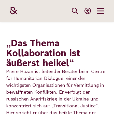
Direkt
zum
Inhalt
Themen
Stiftung
Förderung
Karriere
„Das Thema
Kollaboration ist
Unsere
Die Stiftung
Wie wir förder
Bei uns arbei
äußerst heikel“
Stiftung
Themen
Team
Fördergebiete
Benefits
Pierre Hazan ist leitender Berater beim Centre
Bildung
for Humanitarian Dialogue, einer der
Themen
Robert Bosch
Projekte
Bewerbungsti
wichtigsten Organisationen für Vermittlung in
Gesundheit
bewaffneten Konflikten. Er verfolgt den
Werte und
Aktuelle
Stellenangebo
russischen Angriffskrieg in der Ukraine und
Förderung
Resilienz
Haltung
Ausschreibung
konzentriert sich auf „Transitional Justice“.
Hier spricht er über das heikle Thema der