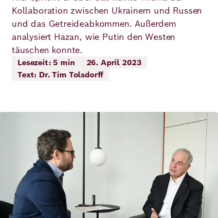
Demokratie
Jahresbericht
Kollaboration zwischen Ukrainern und Russen
Karriere
und das Getreideabkommen. Außerdem
Frieden
Kontakt
analysiert Hazan, wie Putin den Westen
täuschen konnte.
Presse
Klimawandel
Initiativen
Lesezeit: 5 min
26. April 2023
Text: Dr. Tim Tolsdorff
und
Migration
Einrichtungen
Publikationen
Ukraine
Bild
Veranstaltungen
Robert
Bosch
Academy