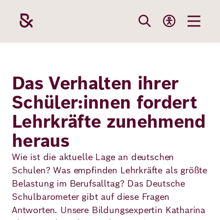
Direkt
zum
Inhalt
Themen
Stiftung
Förderung
Karriere
Das Verhalten ihrer
Schüler:innen fordert
Unsere
Die Stiftung
Wie wir förder
Bei uns arbei
Lehrkräfte zunehmend
Stiftung
Themen
Team
Fördergebiete
Benefits
heraus
Bildung
Themen
Wie ist die aktuelle Lage an deutschen
Robert Bosch
Projekte
Bewerbungsti
Schulen? Was empfinden Lehrkräfte als größte
Gesundheit
Belastung im Berufsalltag? Das Deutsche
Werte und
Aktuelle
Stellenangebo
Förderung
Schulbarometer gibt auf diese Fragen
Resilienz
Haltung
Ausschreibung
Antworten. Unsere Bildungsexpertin Katharina