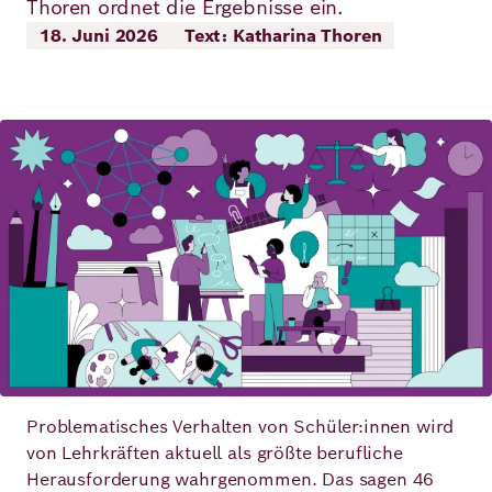
Thoren ordnet die Ergebnisse ein.
Demokratie
Jahresbericht
Karriere
18. Juni 2026
Text: Katharina Thoren
Frieden
Kontakt
Presse
Bild
Klimawandel
Initiativen
und
Migration
Einrichtungen
Publikationen
Ukraine
Veranstaltungen
Robert
Bosch
Problematisches Verhalten von Schüler:innen wird
von Lehrkräften aktuell als größte berufliche
Academy
Herausforderung wahrgenommen. Das sagen 46