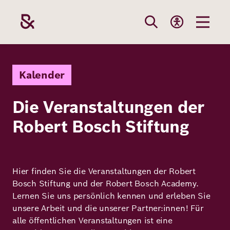
Direkt
zum
Inhalt
Themen
Stiftung
Förderung
Karriere
Kalender
Die Veranstaltungen der
Unsere
Die Stiftung
Wie wir förder
Bei uns arbei
Robert Bosch Stiftung
Stiftung
Themen
Team
Fördergebiete
Benefits
Bildung
Themen
Robert Bosch
Projekte
Bewerbungsti
Hier finden Sie die Veranstaltungen der Robert
Gesundheit
Bosch Stiftung und der Robert Bosch Academy.
Werte und
Aktuelle
Stellenangebo
Lernen Sie uns persönlich kennen und erleben Sie
Förderung
unsere Arbeit und die unserer Partner:innen! Für
Resilienz
Haltung
Ausschreibung
alle öffentlichen Veranstaltungen ist eine