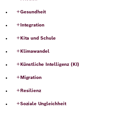
Demokratie
Jahresbericht
Karriere
Gesundheit
Frieden
Kontakt
Integration
Presse
Klimawandel
Initiativen
Kita und Schule
und
Migration
Einrichtungen
Publikationen
Klimawandel
Ukraine
Künstliche Intelligenz (KI)
Veranstaltungen
Migration
Robert
Resilienz
Bosch
Soziale Ungleichheit
Academy