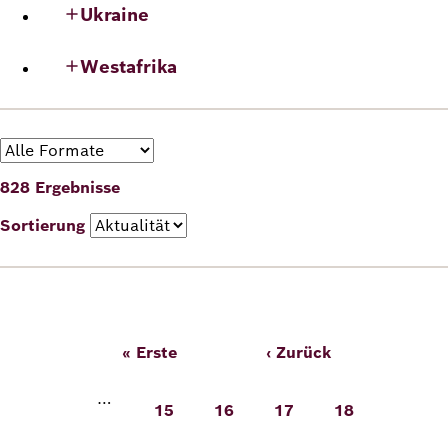
Ukraine
Deutsch
Englisch
Westafrika
Format
828 Ergebnisse
Sortierung
Seitennummerierung
« Erste
‹ Zurück
Erste
Vorherige
Seite
Seite
…
15
16
17
18
Seite
Seite
Seite
Seite