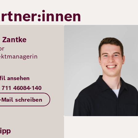
rtner:innen
Bild
a Zantke
or
ektmanagerin
fil ansehen
 711 46084-140
-Mail schreiben
ipp