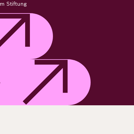
hm Stiftung
e