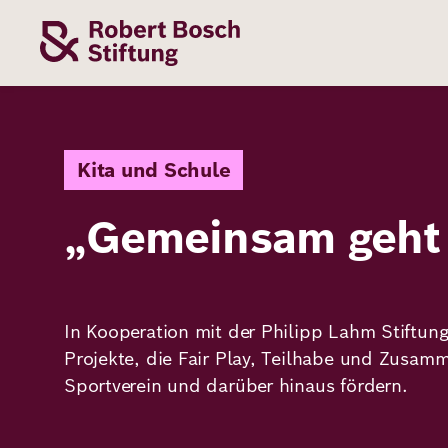
Direkt
zum
Inhalt
Themen
Stiftung
Förderung
Karriere
Kita und Schule
„Gemeinsam geht 
Unsere
Die Stiftung
Wie wir förder
Bei uns arbei
Stiftung
Themen
Team
Fördergebiete
Benefits
Bildung
Themen
Robert Bosch
Projekte
Bewerbungsti
In Kooperation mit der Philipp Lahm Stiftung
Gesundheit
Projekte, die Fair Play, Teilhabe und Zusam
Werte und
Aktuelle
Stellenangebo
Sportverein und darüber hinaus fördern.
Förderung
Resilienz
Haltung
Ausschreibung