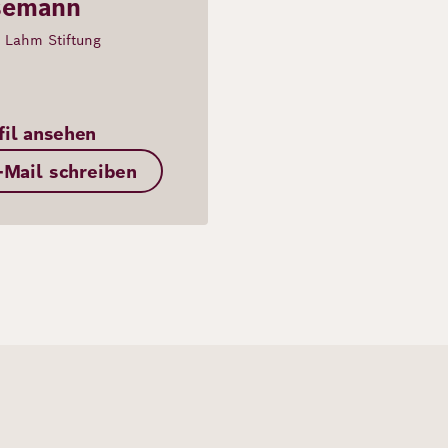
semann
p Lahm Stiftung
fil ansehen
-Mail schreiben