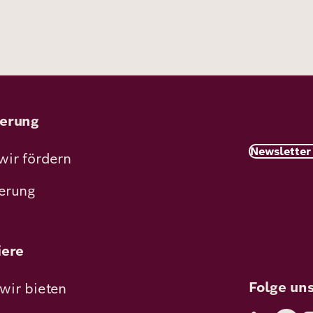
erung
Newsletter
wir fördern
erung
iere
Folge un
wir bieten