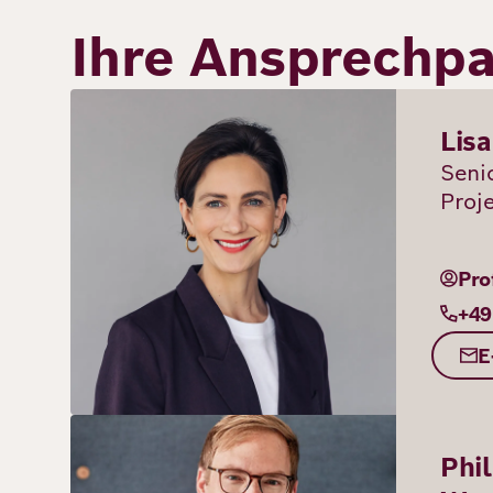
Ihre Ansprechpa
Bild
Lis
Seni
Proj
Pro
+49
E
Bild
Phil