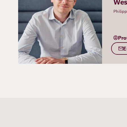
We
Philip
Pro
E