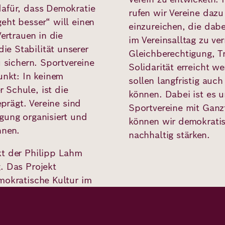
dafür, dass Demokratie
rufen wir Vereine daz
eht besser“ will einen
einzureichen, die dab
ertrauen in die
im Vereinsalltag zu ve
e Stabilität unserer
Gleichberechtigung, T
u sichern. Sportvereine
Solidarität erreicht w
unkt: In keinem
sollen langfristig auc
 Schule, ist die
können. Dabei ist es 
eprägt. Vereine sind
Sportvereine mit Gan
gung organisiert und
können wir demokrati
nnen.
nachhaltig stärken.
kt der Philipp Lahm
. Das Projekt
mokratische Kultur im