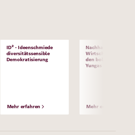
Bild
ID² - Ideenschmiede
Nachhaltige digitale
Projekt
Projekt
diversitätssensible
Wirtschaftsformen i
Demokratisierung
den bolivianischen
Yungas
Mehr erfahren
Mehr erfahren