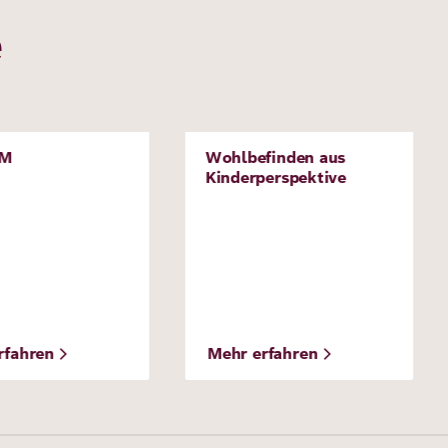
e
Bild
RM
Wohlbefinden aus
t
Projekt
Kinderperspektive
rfahren
Mehr erfahren