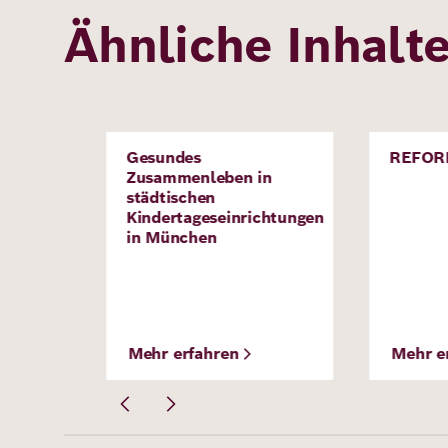
Ähnliche Inhalt
Bild
Bild
er!
Gesundes
REFO
Projekt
Projek
Zusammenleben in
städtischen
Kindertageseinrichtungen
in München
Mehr erfahren
Mehr e