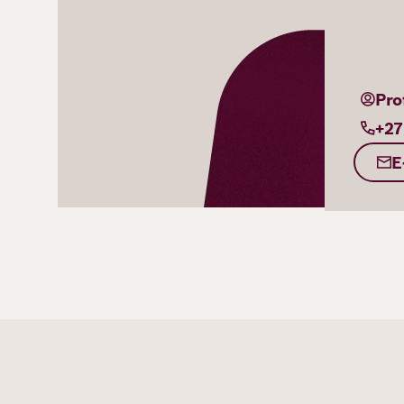
Pro
+27
E