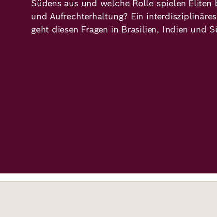
Südens aus und welche Rolle spielen Eliten 
Demokratie
Jahresbericht
Karriere
und Aufrechterhaltung? Ein interdisziplinäre
geht diesen Fragen in Brasilien, Indien und S
Frieden
Kontakt
Presse
Klimawandel
Initiativen
und
Migration
Einrichtungen
Publikationen
Ukraine
Veranstaltungen
Robert
Bosch
Academy