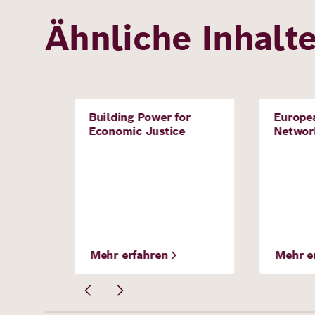
Ähnliche Inhalt
Bild
Bild
Building Power for
Europe
Projekt
Projek
klung
Economic Justice
Networ
odell
Mehr erfahren
Mehr e