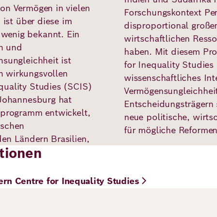
von Vermögen in vielen
Forschungskontext Per
 ist über diese im
disproportional große
wenig bekannt. Ein
wirtschaftlichen Ress
en und
haben. Mit diesem Pr
nsungleichheit ist
for Inequality Studies 
h wirkungsvollen
wissenschaftliches In
quality Studies (SCIS)
Vermögensungleichhei
 Johannesburg hat
Entscheidungsträgern s
gsprogramm entwickelt,
neue politische, wirts
ischen
für mögliche Reformen
en Ländern Brasilien,
tionen
rn Centre for Inequality Studies