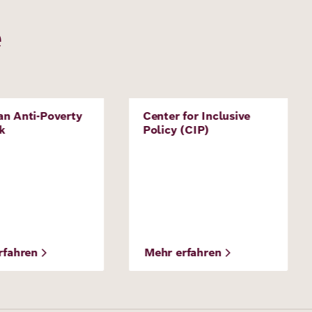
e
an Anti-Poverty
Center for Inclusive
t
Projekt
k
Policy (CIP)
rfahren
Mehr erfahren