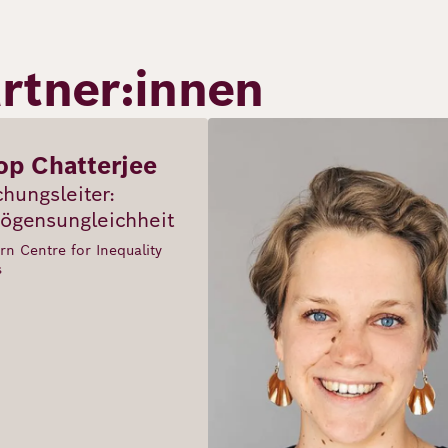
rtner:innen
Bild
op Chatterjee
hungsleiter:
ögensungleichheit
rn Centre for Inequality
s