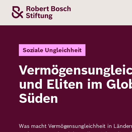
Direkt
zum
Inhalt
Themen
Stiftung
Förderung
Karriere
Soziale Ungleichheit
Vermögensungleic
Unsere
Die Stiftung
Wie wir förder
Bei uns arbei
Stiftung
Themen
und Eliten im Glo
Team
Fördergebiete
Benefits
Bildung
Themen
Süden
Robert Bosch
Projekte
Bewerbungsti
Gesundheit
Werte und
Aktuelle
Stellenangebo
Förderung
Resilienz
Haltung
Ausschreibung
Was macht Vermögensungleichheit in Länder