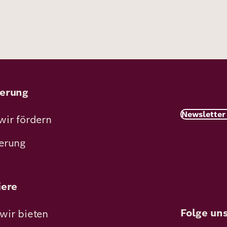
erung
Newsletter
wir fördern
erung
iere
Folge un
wir bieten