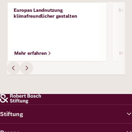
Bild
Bild
Europas Landnutzung
Stift
Projekt
Proje
klimafreundlicher gestalten
Mehr erfahren
Mehr 
Stiftung