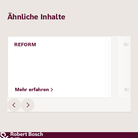
Ähnliche Inhalte
Bild
Bild
REFORM
Wohlb
Projekt
Proje
Mehr erfahren
Mehr 