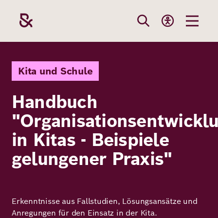
Direkt
zum
Inhalt
Themen
Stiftung
Förderung
Karriere
Kita und Schule
Handbuch
Unsere
Die Stiftung
Wie wir förder
Bei uns arbei
"Organisationsentwickl
Stiftung
Themen
Team
Fördergebiete
Benefits
in Kitas - Beispiele
Bildung
gelungener Praxis"
Themen
Robert Bosch
Projekte
Bewerbungsti
Gesundheit
Werte und
Aktuelle
Stellenangebo
Förderung
Resilienz
Haltung
Ausschreibung
Erkenntnisse aus Fallstudien, Lösungsansätze und
Anregungen für den Einsatz in der Kita.