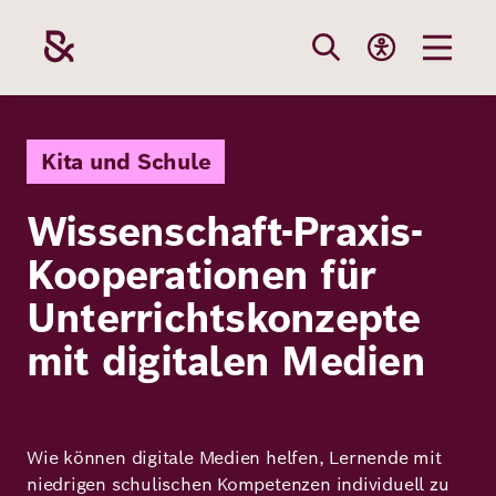
Direkt
zum
Inhalt
Themen
Stiftung
Förderung
Karriere
Kita und Schule
Wissenschaft-Praxis-
Unsere
Die Stiftung
Wie wir förder
Bei uns arbei
Kooperationen für
Stiftung
Themen
Team
Fördergebiete
Benefits
Unterrichtskonzepte
Bildung
mit digitalen Medien
Themen
Robert Bosch
Projekte
Bewerbungsti
Gesundheit
Werte und
Aktuelle
Stellenangebo
Förderung
Resilienz
Haltung
Ausschreibung
Wie können digitale Medien helfen, Lernende mit
niedrigen schulischen Kompetenzen individuell zu