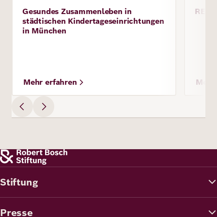
Bild
Bild
Gesundes Zusammenleben in
REF
Projekt
Proje
städtischen Kindertageseinrichtungen
in München
Mehr erfahren
Mehr 
Stiftung
Presse