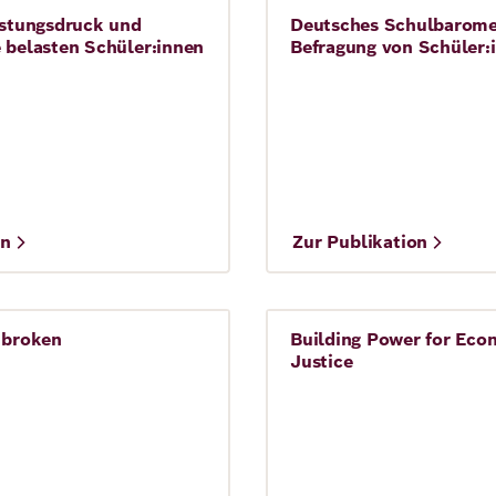
istungsdruck und
Deutsches Schulbarome
Schule
 belasten Schüler:innen
Befragung von Schüler:
©
en
Zur Publikation
Agentur Navos
 broken
Building Power for Eco
Demokratie
Justice