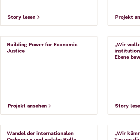
©
©
Story lesen
Projekt a
Theodor Barth
Building Power for Economic
„Wir woll
Demokratie
Migration
Justice
institutio
Ebene bew
©
©
Projekt ansehen
Story les
mischen
Wandel der internationalen
„Wir kümm
Story
Migration
Ordnung – und welche Rolle
Tag um die