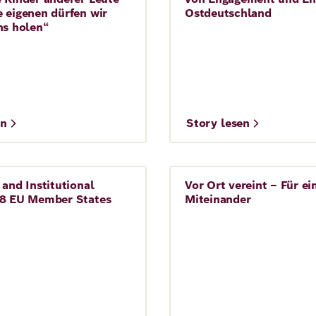
 eigenen dürfen wir
Ostdeutschland
ns holen“
©
en
Story lesen
Mark McGuinness
IMAGO/Müller-
 and Institutional
Vor Ort vereint – Für ei
n
Demokratie
 8 EU Member States
Miteinander