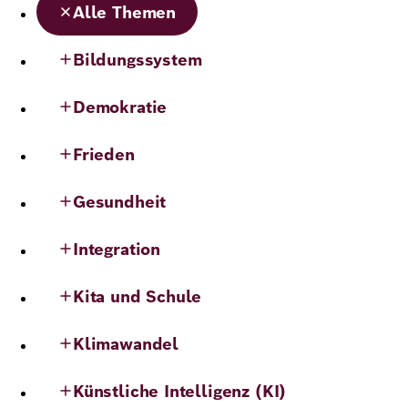
Alle Themen
Demokratie
Jahresbericht
Karriere
Bildungssystem
Frieden
Kontakt
Presse
Demokratie
Klimawandel
Initiativen
und
Frieden
Migration
Einrichtungen
Publikationen
Gesundheit
Ukraine
Veranstaltungen
Integration
Kita und Schule
Robert
Klimawandel
Bosch
Academy
Künstliche Intelligenz (KI)