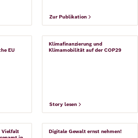
©
Zur Publikation
Caribou Digital
Klimafinanzierung und
Migration
 the EU
Klimamobilität auf der COP29
©
Story lesen
 Policy Group
Shutterstock.com/Rustamli Photos
 Vielfalt
Digitale Gewalt ernst nehmen!
Soziale Ungleichheit
renamt in