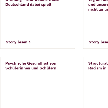
Deutschland dabei spielt
und unsere
nicht zu u
©
©
Story lesen
Story les
David Ausserhofer
Psychische Gesundheit von
Structural
Bildungssystem
Integratio
Schülerinnen und Schülern
Racism in