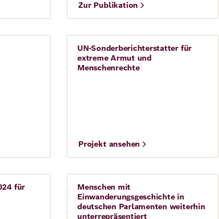
©
Zur Publikation
Jörg Gläscher
RBSG
UN-Sonderberichterstatter für
Demokratie
extreme Armut und
Menschenrechte
©
Projekt ansehen
Dalan Fund
Oliver de Schutter (Foto: Daniel
Usmanov)
024 für
Menschen mit
Press release
Einwanderungsgeschichte in
24. September 2024
deutschen Parlamenten weiterhin
unterrepräsentiert