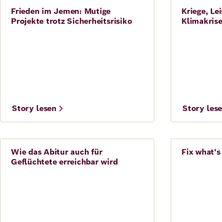
Frieden im Jemen: Mutige
Kriege, Le
Frieden
Kita und 
Projekte trotz Sicherheitsrisiko
Klimakrise
©
©
Story lesen
Story les
GERAULT Gregory /hemis/laif
Wie das Abitur auch für
Fix what's
Kita und Schule
Ukraine
Geflüchtete erreichbar wird