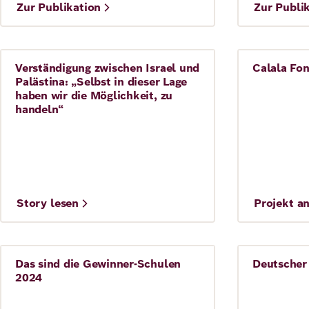
©
Zur Publikation
Zur Publi
Verständigung zwischen Israel und
Calala Fo
Frieden
Demokrat
Palästina: „Selbst in dieser Lage
haben wir die Möglichkeit, zu
handeln“
©
©
Story lesen
Projekt a
Ofir Bergman
Das sind die Gewinner-Schulen
Deutscher
Kita und Schule
Kita und 
2024