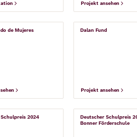
©
kation
Projekt ansehen
Migration Policy Group
ndo de Mujeres
Dalan Fund
ie
Soziale Ungleichheit
©
nsehen
Projekt ansehen
Calala
 Schulpreis 2024
Deutscher Schulpreis 2
Schule
Press release
Bonner Förderschule
27. September 2024