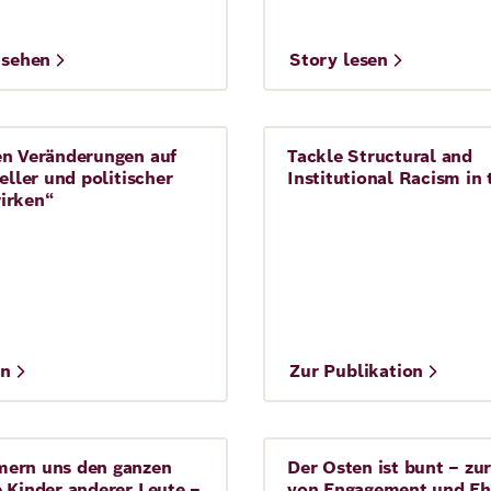
nsehen
Story lesen
Insha Osvita
en Veränderungen auf
Tackle Structural and
Integration
neller und politischer
Institutional Racism in
irken“
©
en
Zur Publikation
PICUM
Migration
ern uns den ganzen
Der Osten ist bunt – zur
Demokratie
 Kinder anderer Leute –
von Engagement und Eh