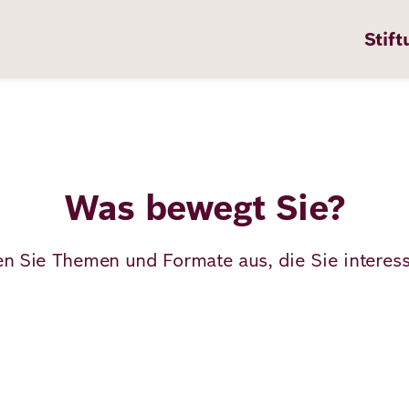
Stift
Was bewegt Sie?
n
ten
n Sie Themen und Formate aus, die Sie interess
pps
te
en