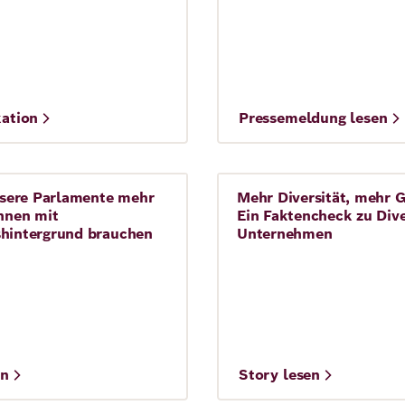
kation
Pressemeldung lesen
ere Parlamente mehr
Mehr Diversität, mehr 
ie
Story
innen mit
Ein Faktencheck zu Dive
shintergrund brauchen
Unternehmen
en
Story lesen
Verena Müller