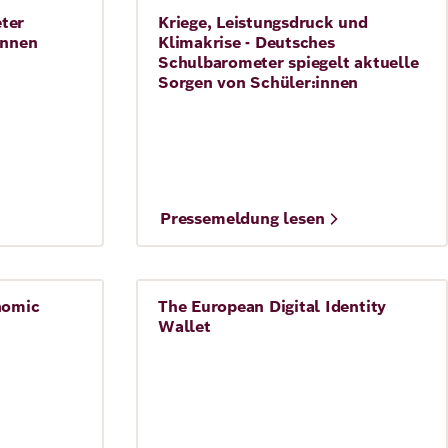
ter
Kriege, Leistungsdruck und
Press release
18. November 2024
innen
Klimakrise - Deutsches
Schulbarometer spiegelt aktuelle
Sorgen von Schüler:innen
Pressemeldung lesen
mischen
nomic
The European Digital Identity
Migration
Wallet